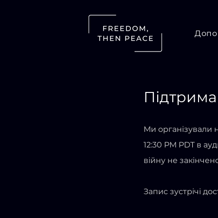
Допо
Підтримай
Ми організували н
12:30 PM PDT в ауд
війну не закінчен
Запис зустрічі до