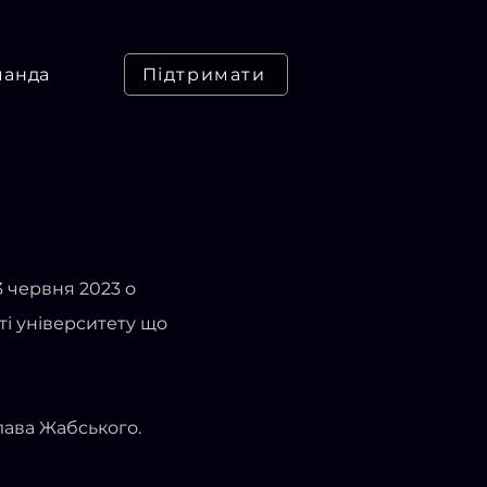
манда
Підтримати
3 червня 2023 о
оті університету що
ава Жабського.