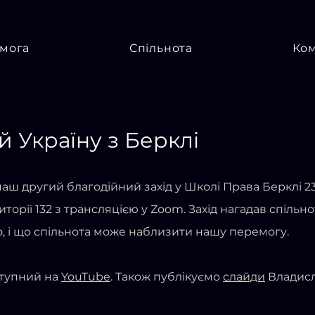
мога
Спільнота
Ко
 Україну з Берклі
аш другий благодійний захід у Школі Права Берклі 2
иторії 132 з трансляцією у Zoom. Захід нагадав спільн
о, і що спільнота може наблизити нашу перемогу.
ступний на
YouTube
. Також публікуємо
слайди
Владисл